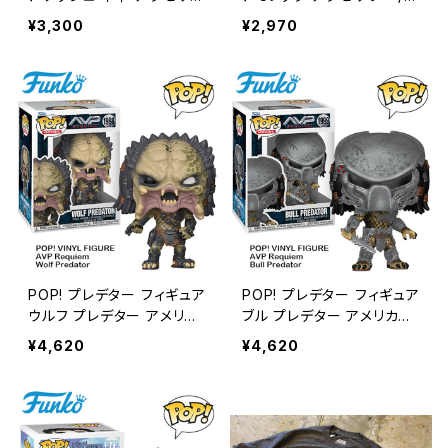
ー / ITALY LEATHER BRA
TALY LEATHER BRACELE
¥3,300
¥2,970
CELET【G152】
T【G151】
POP! プレデター フィギュア
POP! プレデター フィギュア
ウルフ プレデター アメリカ
ブル プレデター アメリカン
ン雑貨 / POP! MOVIES A
雑貨 / POP! MOVIES AVP
¥4,620
¥4,620
VP Requiem Wolf Preda
Requiem Bull Predator
tor【FUNKO】【B323】
【FUNKO】【B322】