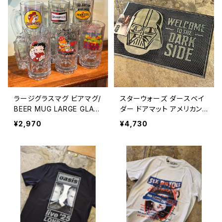
ラージグラスマグ ビアマグ/
スターウォーズ ダースベイ
BEER MUG LARGE GLAS
ダー ドアマット アメリカン
S MUG【A1171】
雑貨 インテリア / STARWA
¥2,970
¥4,730
RS DARTH VADER Door
Mat WELCOME TO THE
DARKSIDE 【A1169】