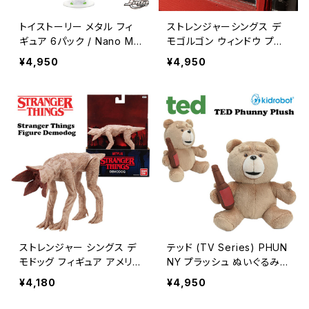
トイストーリー メタル フィ
ストレンジャーシングス デ
ギュア 6パック / Nano Me
モゴルゴン ウィンドウ プラ
talfigs Toy Story 6 Pack
ッシュ ぬいぐるみ アメリカ
¥4,950
¥4,950
【B328】
ン雑貨 PHUNNY 【Kidrob
ot】/ STRANGER THINGS
DEMOGORGON WINDO
W PLUSH【B327】
ストレンジャー シングス デ
テッド (TV Series) PHUN
モドッグ フィギュア アメリカ
NY プラッシュ ぬいぐるみ
ン雑貨 NETFLIX / STRAN
アメリカン雑貨 【Kidrobo
¥4,180
¥4,950
GER THINGS DEMODOG
t】/ Ted PLUSH【B325】
FIGURE【B326】