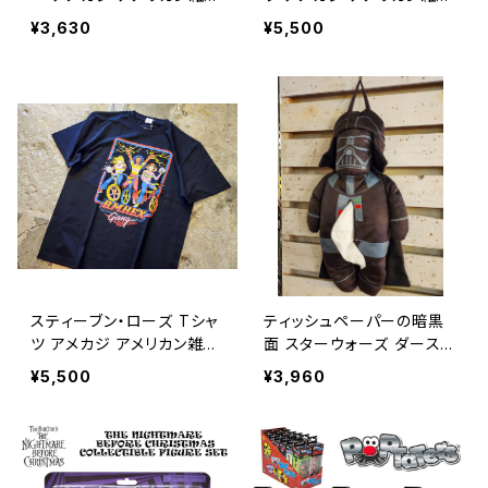
/ FEATHER METAL KEYH
/ STEVEN RHODES T SH
¥3,630
¥5,500
OLDER【E106】
IRT【K243】
スティーブン・ローズ Tシャ
ティッシュペーパーの暗黒
ツ アメカジ アメリカン雑貨
面 スターウォーズ ダースベ
/ STEVEN RHODES T SH
イダー ティッシュカバー ぬ
¥5,500
¥3,960
IRT【K034】
いぐるみ アメリカン雑貨 /
STAR WARS DARTH VA
DER TISSUE COVER PLU
SH【B311】