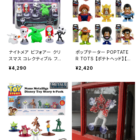
ナイトメア ビフォアー クリ
ポップテーター POPTATE
スマス コレクティブル フィ
R TOTS 【ポテトヘッド】【B
ギュア セット アメリカン雑
329】
¥4,290
¥2,420
貨 ディズニー / NIGHTMA
RE BEFORE CHRISTMAS
CLLOECTIBLE FIGURE S
ET DISNEY【B330】