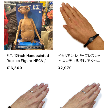
E.T. 12inch Handpainted
イタリアン レザーブレスレッ
Replica Figure NECA /
ト コンチョ 型押し アクセサ
E.T. 12インチ レプリカフィ
リー / ITALY LEATHER BR
¥16,500
¥2,970
ギュア おもちゃ アメリカン
ACELET【G155】
雑貨 コレクション ネカ社
【B234】