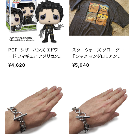
POP! シザーハンズ エドワ
スターウォーズ グローグー
ード フィギュア アメリカン
Tシャツ マンダロリアン ア
雑貨 / POP! MOVIES Edw
メリカン雑貨 / STAR WAR
¥4,620
¥5,940
ard Scissorhands【FUNK
S GROGU T-SHIRT MAN
O】【B321】
DAROLEAN【K242】