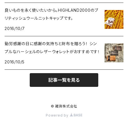
良いものを永く使いたいから。HIGHLAND2000のブ
ショルダーバッグ
食器
Coca-Cola/コカ・コーラ
10,000円～
リティッシュウールニットキャップです。
2016/10/7
バックパック
マグカップ
インテリア
LXPL / エル・エックス・ピー・エル
勤労感謝の日に感謝の気持ちと財布を贈ろう！ シン
ウエストバッグ
コースター
照明
腕時計
POLER OUTDOOR STUFF/ポーラー
プルなハーシェルのレザーウォレットがおすすめです！
その他
2016/10/5
お皿
ブリキ看板・サイン
雑貨
KAVU/カブー
記事一覧を見る
ピッチャー
ラグ・ブランケット
ピンバッチ
ヴィンテージ
HOUSTON/ヒューストン
キャニスター
置時計・掛け時計
バンダナ
TOY雑貨
MILITARY/ミリタリー
© 雑貨株式会社
携帯ボトル
その他
Powered by
キーホルダー
アンダーウェア
MOONEYES/ムーンアイズ