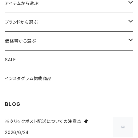
アイテムから選ぶ
トップス
ブランドから選ぶ
アウター
ボトムス
HIROSHIMA CITY/ヒロシマシティ
価格帯から選ぶ
シャツ
ロングパンツ
帽子
MYSTERY RANCH/ミステリーランチ
1～999円
SALE
ニット
ショートパンツ
ニットキャップ
手袋・マフラー
THE NORTH FACE/ノースフェイス
1,000～1,999円
インスタグラム掲載商品
スウェット
オールインワン
ハット
シューズ
TOYSTORY/トイストーリー
2,000～2,999円
BLOG
Tシャツ
スカート・ワンピース
キャップ
バッグ・ポーチ
ORIGINAL/オリジナル
3,000～4,999円
※クリックポスト配送についての注意点
2026/6/24
トートバッグ
財布・カードケース
RAT FINK/ラットフィンク
5,000～9,999円