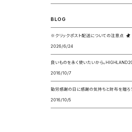
スウェット
スカート・ワンピース
ニットキャップ
シューズ
TOYSTORY/トイストーリー
2,000～2,999円
BLOG
Tシャツ
オールインワン
ハット
バッグ・ポーチ
ORIGINAL/オリジナル
3,000～4,999円
※クリックポスト配送についての注意点
2026/6/24
トートバッグ
財布・カードケース
RAT FINK/ラットフィンク
5,000～9,999円
良いものを永く使いたいから。HIGHLAND
ショルダーバッグ
食器
Coca-Cola/コカ・コーラ
10,000円～
2016/10/7
バックパック
マグカップ
インテリア
LXPL / エル・エックス・ピー・エル
ウエストバッグ
2016/10/5
コースター
照明
腕時計
POLER OUTDOOR STUFF/ポーラー
その他
お皿
ブリキ看板・サイン
雑貨
KAVU/カブー