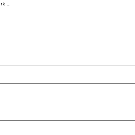
rk Gl
r men