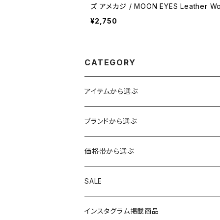
ズ アメカジ / MOON EYES Leather Wo
ove genuine leather work glove fo
¥2,750
american casual 【A093】
CATEGORY
アイテムから選ぶ
トップス
ブランドから選ぶ
アウター
ボトムス
HIROSHIMA CITY/ヒロシマシティ
価格帯から選ぶ
シャツ
ショートパンツ
帽子
MYSTERY RANCH/ミステリーランチ
1～999円
SALE
ニット
ロングパンツ
キャップ
手袋・マフラー
THE NORTH FACE/ノースフェイス
1,000～1,999円
インスタグラム掲載商品