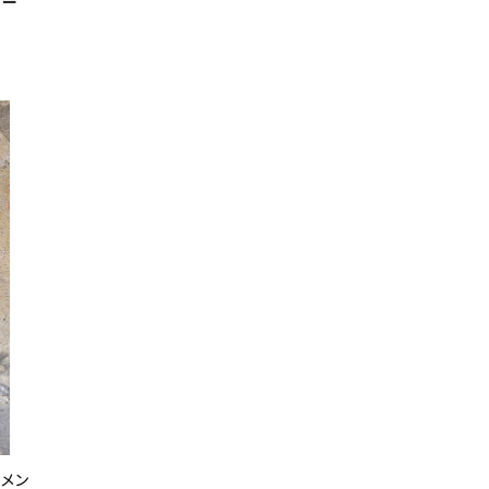
ラー
 メン