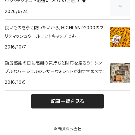
※クリックポスト配送についての注意点
2026/6/24
トートバッグ
財布・カードケース
RAT FINK/ラットフィンク
5,000～9,999円
良いものを永く使いたいから。HIGHLAND2000のブ
ショルダーバッグ
食器
Coca-Cola/コカ・コーラ
10,000円～
リティッシュウールニットキャップです。
2016/10/7
バックパック
マグカップ
インテリア
LXPL / エル・エックス・ピー・エル
勤労感謝の日に感謝の気持ちと財布を贈ろう！ シン
ウエストバッグ
コースター
照明
腕時計
POLER OUTDOOR STUFF/ポーラー
プルなハーシェルのレザーウォレットがおすすめです！
その他
2016/10/5
お皿
ブリキ看板・サイン
雑貨
KAVU/カブー
記事一覧を見る
ピッチャー
ラグ・ブランケット
ピンバッチ
ヴィンテージ
HOUSTON/ヒューストン
キャニスター
置時計・掛け時計
バンダナ
TOY雑貨
MILITARY/ミリタリー
© 雑貨株式会社