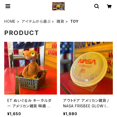
HOME
アイテムから選ぶ
雑貨
TOY
PRODUCT
ET ぬいぐるみ キーホルダ
アウトドア アメリカン雑貨 /
ー アメリカン雑貨 映画 ア
NASA FRISBEE GLOW IN
メカジ 人形 / E.T. PLUSH
THE DARK NASA Space
¥1,650
¥1,980
Key Chain key holder k
-Themed Item / outdoor