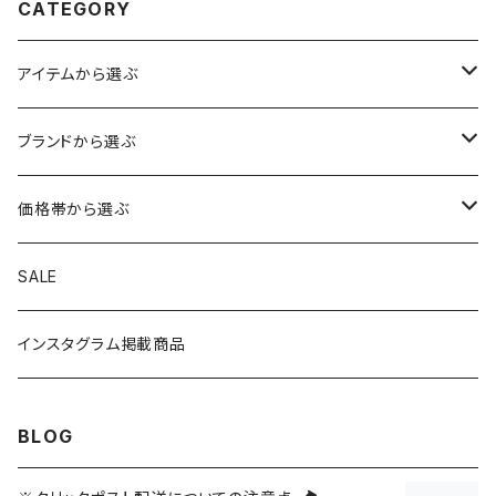
CATEGORY
アイテムから選ぶ
トップス
ブランドから選ぶ
アウター
ボトムス
HIROSHIMA CITY/ヒロシマシティ
価格帯から選ぶ
シャツ
ショートパンツ
帽子
MYSTERY RANCH/ミステリーランチ
1～999円
SALE
ニット
ロングパンツ
キャップ
手袋・マフラー
THE NORTH FACE/ノースフェイス
1,000～1,999円
インスタグラム掲載商品
スウェット
スカート・ワンピース
ニットキャップ
シューズ
TOYSTORY/トイストーリー
2,000～2,999円
BLOG
Tシャツ
オールインワン
ハット
バッグ・ポーチ
ORIGINAL/オリジナル
3,000～4,999円