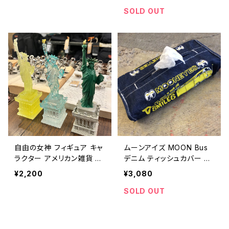
eychain american casua
toy collectible 【B261】
SOLD OUT
l 【B288】
自由の女神 フィギュア キャ
ムーンアイズ MOON Bus
ラクター アメリカン雑貨 イ
デニム ティッシュカバー ジ
ンテリア コレクション ディ
ーンズ アメカジ / MOON
¥2,200
¥3,080
スプレイ / STATUE OF LI
Bus denim tissue cover
BERTY collectible figur
american casual 【A088】
SOLD OUT
e display toy 【A873】