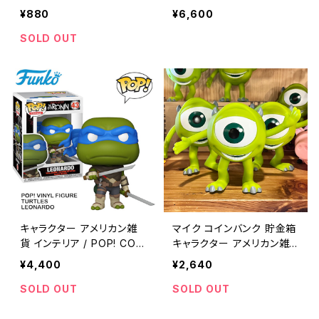
MAGNET magnet set ho
RKS LEATHER BELT men
¥880
¥6,600
me decor 【A747】
s belt american casual
【F018】
SOLD OUT
キャラクター アメリカン雑
マイク コインバンク 貯金箱
貨 インテリア / POP! COM
キャラクター アメリカン雑
ICS VINYL FIGURE TURT
貨 インテリア / MIKE BAN
¥4,400
¥2,640
LES THE LAST RONIN LE
K coin bank collectible
ONARDO【FUNKO】 colle
display item 【B233】
SOLD OUT
SOLD OUT
ctible display item 【B24
0】