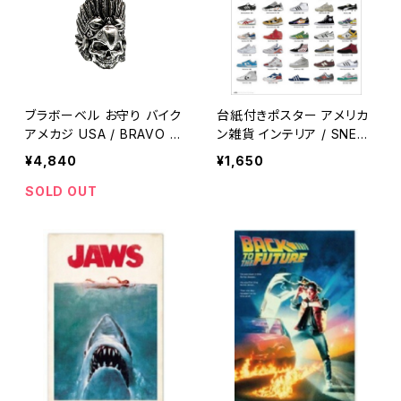
ブラボーベル お守り バイク
台紙付きポスター アメリカ
アメカジ USA / BRAVO B
ン雑貨 インテリア / SNEAK
ELLS USA biker bell luc
ERS．Hall of fame metal
¥4,840
¥1,650
ky charm 【E045】
wall decor garage deco
r 【A460】
SOLD OUT