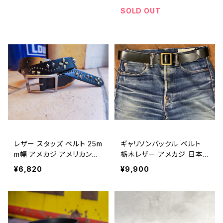
her trucker wallet made
ATHER WORKS 1 PYRAM
SOLD OUT
in Japan biker wallet fo
ID STUD LEATHER BELT
r men 【J027】
【F034】
レザー スタッズ ベルト 25m
ギャリソンバックル ベルト
m幅 アメカジ アメリカン雑
栃木レザー アメカジ 日本
貨 革 バイカー / LEATHER
製 40mm / TOCHIGI LEA
¥6,820
¥9,900
STUDED BELT 25mm BIK
THER BELT 40mm AMER
ER 【F032】
ICAN CASUAL made in J
apan 【F031】