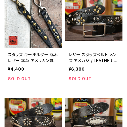
スタッズ キーホルダー 栃木
レザー スタッズベルト メン
レザー 本革 アメリカン雑貨
ズ アメカジ / LEATHER S
キーリング アメカジ 日本製
TUDS BELT mens belt a
¥4,400
¥6,380
/ Studded Leather Keyc
merican casual 【G125】
hain Made in Japan gen
SOLD OUT
SOLD OUT
uine leather keychain
【E068】