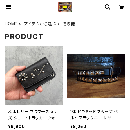
HOME
アイテムから選ぶ
その他
PRODUCT
栃木レザー フラワースタッ
1連 ピラミッド スタッズ ベ
ズ ショートトラッカーウォレ
ルト ブラックニー レザーワ
ット / LEATHER TRUCKE
ークス アメリカ製 アメカジ
¥9,900
¥8,250
R WALLET genuine leat
バイカー / BRACKNEY LE