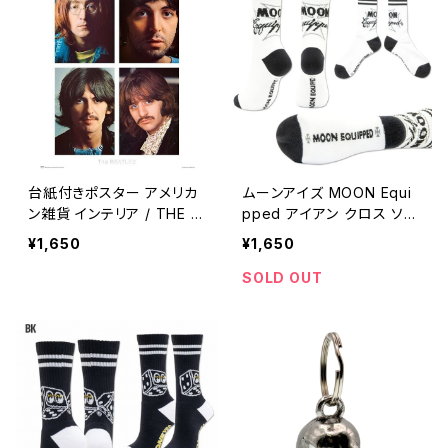
台紙付きポスター アメリカ
ムーンアイズ MOON Equi
ン雑貨 インテリア / THE B
pped アイアン クロス ソッ
EATLES metal wall deco
クス 靴下 アメカジ / MOO
¥1,650
¥1,650
r garage decor 【A453】
NEYES MOON Equipped
Iron Cross socks americ
SOLD OUT
an casual wear 【F015】