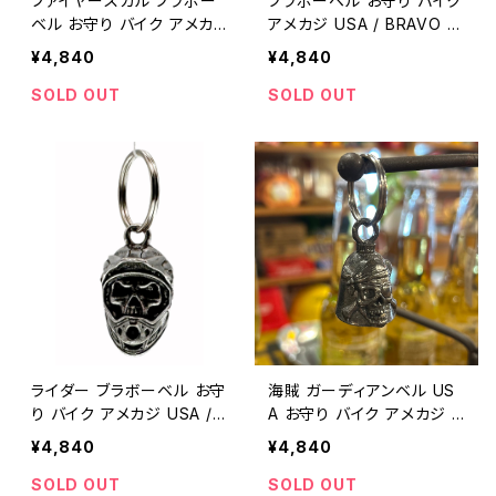
ファイヤースカル ブラボー
ブラボーベル お守り バイク
ベル お守り バイク アメカ
アメカジ USA / BRAVO B
ジ USA / BRAVO BELLS
ELLS USA biker bell luc
¥4,840
¥4,840
USA biker bell lucky ch
ky charm 【E040】
arm 【E041】
SOLD OUT
SOLD OUT
ライダー ブラボーベル お守
海賊 ガーディアンベル US
り バイク アメカジ USA /
A お守り バイク アメカジ /
BRAVO BELLS USA biker
GUARDIAN BELL biker b
¥4,840
¥4,840
bell lucky charm 【E039】
ell lucky charm made in
USA 【E033】
SOLD OUT
SOLD OUT