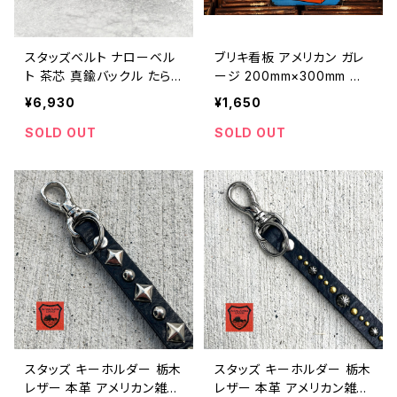
スタッズベルト ナローベル
ブリキ看板 アメリカン ガレ
ト 茶芯 真鍮バックル たら
ージ 200mm×300mm ア
せるベルト ロングベルト 日
メリカン雑貨 レトロ 壁掛け
¥6,930
¥1,650
本製 アメカジ バイカー / S
メタルサイン インテリア / T
TUDED BELT LEATHER B
in Sign metal wall decor
SOLD OUT
SOLD OUT
ELT made in Japan【F02
garage wall decor 【A10
8】
87】
スタッズ キーホルダー 栃木
スタッズ キーホルダー 栃木
レザー 本革 アメリカン雑貨
レザー 本革 アメリカン雑貨