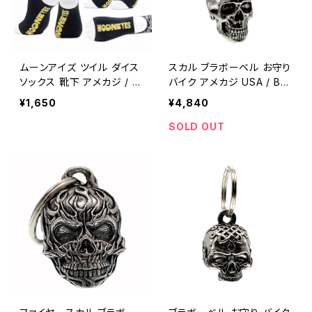
ムーンアイズ ツイル ダイス
スカル ブラボーベル お守り
ソックス 靴下 アメカジ / M
バイク アメカジ USA / BR
OONEYES Twill Dice so
AVO BELLS USA biker b
¥1,650
¥4,840
cks american casual we
ell lucky charm 【E042】
ar 【F014】
SOLD OUT