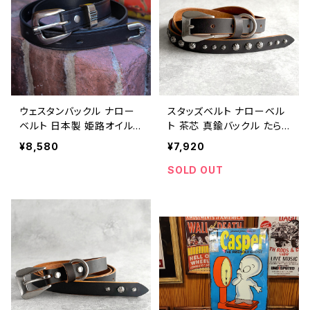
ウェスタンバックル ナロー
スタッズベルト ナローベル
ベルト 日本製 姫路オイルレ
ト 茶芯 真鍮バックル たら
ザー 25mm アメカジ バイ
せるベルト ロングベルト 日
¥8,580
¥7,920
カー / WESTERN BELT m
本製 アメカジ バイカー / S
ade in Japan 25mm 【F0
TUDED BELT LEATHER B
SOLD OUT
30】
ELT made in Japan【F02
9】