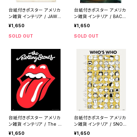
台紙付きポスター アメリカ
台紙付きポスター アメリカ
ン雑貨 インテリア / JAWS
ン雑貨 インテリア / BACK
Poster / metal wall dec
TO THE FUTURE metal
¥1,650
¥1,650
or garage decor 【A45
wall decor garage deco
9】
r 【A458】
SOLD OUT
SOLD OUT
台紙付きポスター アメリカ
台紙付きポスター アメリカ
ン雑貨 インテリア / The R
ン雑貨 インテリア / SNOO
olling Stones metal wall
PY WHO‘S WHO metal
¥1,650
¥1,650
decor garage decor 【A
wall decor garage deco