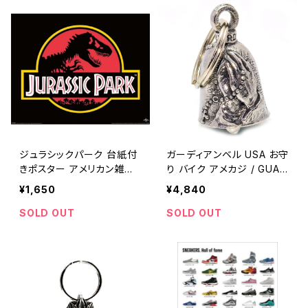
ジュラシックパーク 台紙付
ガーディアンベル USA お守
きポスター アメリカン雑貨
り バイク アメカジ / GUAR
インテリア / Poster / met
DIAN BELL biker bell luc
¥1,650
¥4,840
al wall decor garage de
ky charm made in USA
cor 【A707】
【E047】
SOLD OUT
SOLD OUT