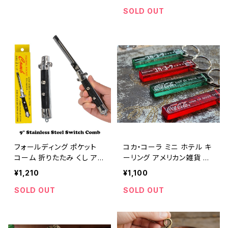
1】
in Sign metal wall decor
SOLD OUT
garage wall decor 【A10
84】
フォールディング ポケット
コカ・コーラ ミニ ホテル キ
コーム 折りたたみ くし アメ
ーリング アメリカン雑貨 キ
リカン雑貨 / FOLDING PO
ーホルダー レトロ / COCA
¥1,210
¥1,100
CKET COMB AMERICAN
COLA MINI HOTEL KEY
【A1080】
RING KEY HOLDER AME
SOLD OUT
SOLD OUT
RICAN CASUAL【E099】