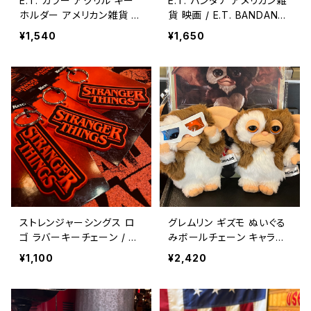
E.T. カラー アクリル キー
E.T. バンダナ アメリカン雑
ホルダー アメリカン雑貨 映
貨 映画 / E.T. BANDANA
画 / E.T. CLOLOR ACRYL
MOVIE【A1157】
¥1,540
¥1,650
KEY HOLDER MOVIE【E10
1】
ストレンジャーシングス ロ
グレムリン ギズモ ぬいぐる
ゴ ラバーキーチェーン / ST
みボールチェーン キャラク
RANGER THINGS LOGO
ター アメリカン雑貨 キーリ
¥1,100
¥2,420
RUBBER KEY CHAIN 【E1
ング / GREMLINS GIZMO
00】
PLUSH KEYCHAIN【B30
7】