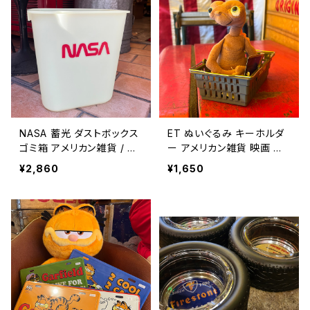
NASA 蓄光 ダストボックス
ET ぬいぐるみ キーホルダ
ゴミ箱 アメリカン雑貨 / NA
ー アメリカン雑貨 映画 ア
SA 12L DUST BOX GLO
メカジ 人形 / E.T. PLUSH
¥2,860
¥1,650
W IN THE DARK【A1151】
Key Chain key holder k
eychain american casua
l 【B288】