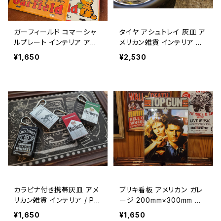
ガーフィールド コマーシャ
タイヤ アシュトレイ 灰皿 ア
ルプレート インテリア アメ
メリカン雑貨 インテリア ガ
リカン雑貨 / GARFIELD C
レージ / TIRE ASHTRAY
¥1,650
¥2,530
OMMERCIAL PLATE【A115
GARAGE INTERIOR 【A114
0】
9】
カラビナ付き携帯灰皿 アメ
ブリキ看板 アメリカン ガレ
リカン雑貨 インテリア / Po
ージ 200mm×300mm ア
rtable Ashtray with Cara
メリカン雑貨 レトロ 壁掛け
¥1,650
¥1,650
biner / collectible 【I02
メタルサイン インテリア / T