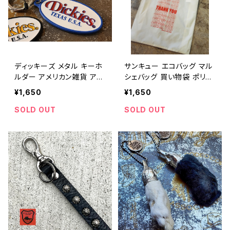
ディッキーズ メタル キーホ
サンキュー エコバッグ マル
ルダー アメリカン雑貨 アメ
シェバッグ 買い物袋 ポリエ
カジ ストリート ワーク / Di
ステル アメリカン雑貨 イン
¥1,650
¥1,650
ckies METAL KEYHOLDE
テリア 買い物バッグ / THA
R metal key holder key
NK YOU ECO BAG eco b
SOLD OUT
SOLD OUT
chain work casual 【E09
ag shopping bag 【A107
1】
6】