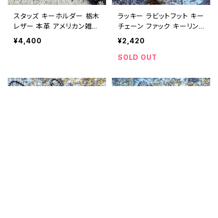
スタッズ キーホルダー 栃木
ラッキー ラビットフット キー
レザー 本革 アメリカン雑貨
チェーン ファック キーリン
キーリング アメカジ 日本製
グ アメリカン雑貨 アメカジ
¥4,400
¥2,420
/ Studded Leather Keyc
/ LUCKY RABBITS FOOT
hain Made in Japan gen
KEY CHAIN FUCK keych
SOLD OUT
uine leather keychain
ain american casual 【E0
【E078】
90】
キーワードから探す
ラッキー ラビットフット キー
ラッキー ラビットフット キー
チェーン セクシー キーリン
チェーン スカル キーリング
カテゴリから探す
グ アメリカン雑貨 アメカジ
アメリカン雑貨 アメカジ / L
¥2,420
¥2,420
/ LUCKY RABBITS FOOT
UCKY RABBITS FOOT K