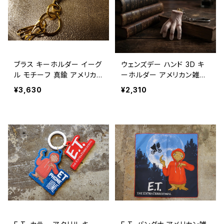
ブラス キーホルダー イーグ
ウェンズデー ハンド 3D キ
ル モチーフ 真鍮 アメリカン
ーホルダー アメリカン雑貨
雑貨 / BRASS KEY HOLD
/ WEDNESDAY THING 3
¥3,630
¥2,310
ER EAGLE【E103】
D KEY CHAIN【E102】