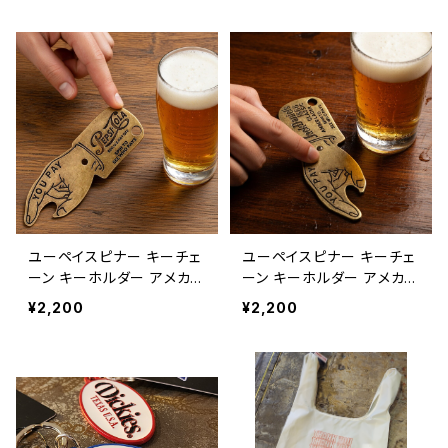
AY SPINNER KEY CHAIN
EY CHAIN keychain ame
TIBETAN TIGER keychai
rican casual 【E094】
n american casual 【E09
5】
ユーペイスピナー キーチェ
ユーペイスピナー キーチェ
ーン キーホルダー アメカ
ーン キーホルダー アメカ
ジ アメリカン雑貨 キーリン
ジ アメリカン雑貨 キーリン
¥2,200
¥2,200
グ / YOU PAY SPINNER K
グ / YOU PAY SPINNER K
EY CHAIN keychain ame
EY CHAIN keychain ame
rican casual 【E093】
rican casual 【E092】