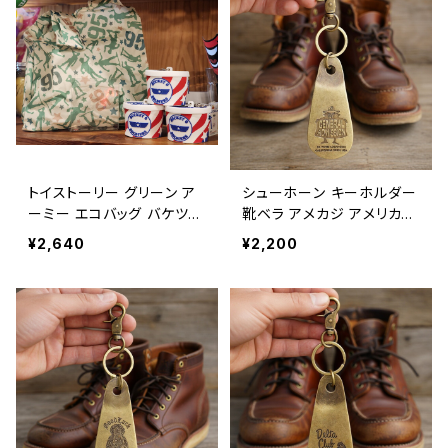
トイストーリー グリーン ア
シューホーン キーホルダー
ーミー エコバッグ バケツ付
靴ベラ アメカジ アメリカン
き アメリカン雑貨 映画 ディ
雑貨 キーリング / SHOE H
¥2,640
¥2,200
ズニー ピクサー 買い物バッ
ORN KEY HOLDER shoe
グ / TOY STORY GREEN
horn keychain american
ARMY ECO BAG with BU
casual 【E098】
CKET eco bag shoppin
g bag 【A1078】