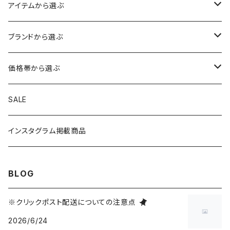
アイテムから選ぶ
トップス
ブランドから選ぶ
アウター
ボトムス
HIROSHIMA CITY/ヒロシマシティ
価格帯から選ぶ
シャツ
ショートパンツ
帽子
MYSTERY RANCH/ミステリーランチ
1～999円
SALE
ニット
ロングパンツ
キャップ
手袋・マフラー
THE NORTH FACE/ノースフェイス
1,000～1,999円
インスタグラム掲載商品
スウェット
スカート・ワンピース
ニットキャップ
シューズ
TOYSTORY/トイストーリー
2,000～2,999円
BLOG
Tシャツ
オールインワン
ハット
バッグ・ポーチ
ORIGINAL/オリジナル
3,000～4,999円
※クリックポスト配送についての注意点
2026/6/24
トートバッグ
財布・カードケース
RAT FINK/ラットフィンク
5,000～9,999円