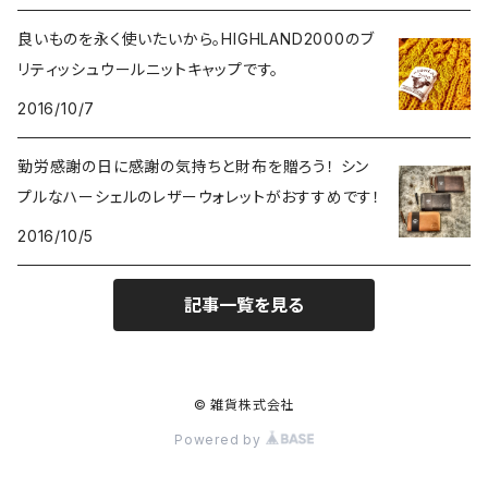
良いものを永く使いたいから。HIGHLAND2000のブ
ショルダーバッグ
食器
Coca-Cola/コカ・コーラ
10,000円～
リティッシュウールニットキャップです。
2016/10/7
バックパック
マグカップ
インテリア
LXPL / エル・エックス・ピー・エル
勤労感謝の日に感謝の気持ちと財布を贈ろう！ シン
ウエストバッグ
コースター
照明
腕時計
POLER OUTDOOR STUFF/ポーラー
プルなハーシェルのレザーウォレットがおすすめです！
その他
2016/10/5
お皿
ブリキ看板・サイン
雑貨
KAVU/カブー
記事一覧を見る
ピッチャー
ラグ・ブランケット
ピンバッチ
ヴィンテージ
HOUSTON/ヒューストン
キャニスター
置時計・掛け時計
バンダナ
TOY雑貨
MILITARY/ミリタリー
© 雑貨株式会社
携帯ボトル
その他
Powered by
キーホルダー
アンダーウェア
MOONEYES/ムーンアイズ