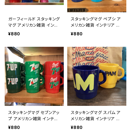
ガーフィールド スタッキング
スタッキングマグ ペプシ ア
マグ アメリカン雑貨 インテ
メリカン雑貨 インテリア コ
リア コップ ギフト / GARFI
ップ ギフト / STACKING M
¥880
¥880
ELD MILKY STACKING M
UG PEPSI collectible gif
UG collectible gift cup
t cup 【A031】
【A114】
スタッキングマグ セブンアッ
スタッキングマグ スパム ア
プ アメリカン雑貨 インテリ
メリカン雑貨 インテリア コ
ア コップ ギフト / STACKI
ップ ギフト / STACKING M
¥880
¥880
NG MUG 7UP collectible
UG SPAM collectible gif