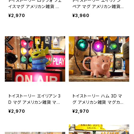
トイストーリー ロッツォ フェ
トイストーリー エイリアン
イスマグ アメリカン雑貨 マ
ペア マグ アメリカン雑貨
グカップ ディズニー ピクサ
マグカップ / TOY STORY
¥2,970
¥3,960
ー / TOY STORY LOTSO
PAIR MUG【B316】
FACE MUG DISNEY PIXE
R【B317】
トイストーリー エイリアン 3
トイストーリー ハム 3D マ
D マグ アメリカン雑貨 マグ
グ アメリカン雑貨 マグカッ
カップ / TOY STORY ALI
プ / TOY STORY HAMM
¥2,970
¥2,970
EN 3D MUG【B315】
3D MUG【B314】