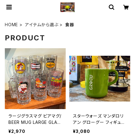
HOME
アイテムから選ぶ
食器
PRODUCT
ラージグラスマグ ビアマグ/
スターウォーズ マンダロリ
BEER MUG LARGE GLAS
アン グローグー フィギュア
S MUG【A1171】
付き マグカップ アメリカン
¥2,970
¥3,080
雑貨 / STAR WARS MAN