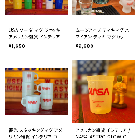
USA ソーダ マグ ジョッキ
ムーンアイズ ティキマグ ハ
アメリカン雑貨 インテリア
ワイアン ティキ マグカップ
アメリカ製 / 22oz USA S
陶器 Michi NatQQ コップ
¥1,650
¥9,680
ODA MUG made in USA
ギフト / MOONEYES TIKI
【A1079】
coffee mug collectible
gift cup 【A1054】
蓄光 スタッキングマグ アメ
アメリカン雑貨 インテリア /
リカン雑貨 インテリア コッ
NASA ASTRO GLOW CU