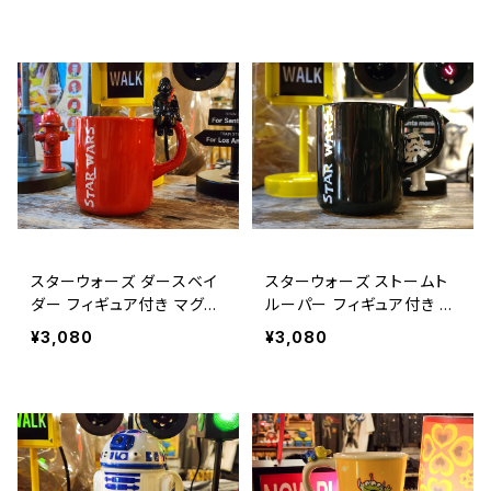
DALORIAN GROGU MUG
【A1167】
スターウォーズ ダースベイ
スターウォーズ ストームト
ダー フィギュア付き マグカ
ルーパー フィギュア付き マ
ップ / STAR WARS DART
グカップ アメリカン雑貨 / S
¥3,080
¥3,080
H VADER MUG【A1166】
TAR WARS STORM TRO
OPER MUG【A1165】