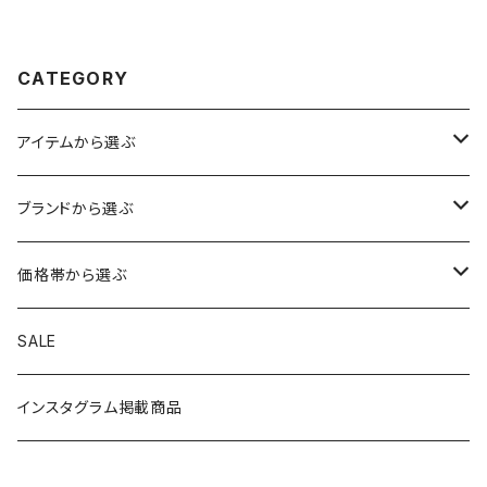
gift cup 【A032】
t cup 【A061】
CATEGORY
アイテムから選ぶ
トップス
ブランドから選ぶ
アウター
ボトムス
HIROSHIMA CITY/ヒロシマシティ
価格帯から選ぶ
シャツ
ロングパンツ
帽子
MYSTERY RANCH/ミステリーランチ
1～999円
SALE
ニット
ショートパンツ
ニットキャップ
手袋・マフラー
THE NORTH FACE/ノースフェイス
1,000～1,999円
インスタグラム掲載商品
スウェット
オールインワン
ハット
シューズ
TOYSTORY/トイストーリー
2,000～2,999円