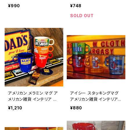
プ ギフト / STACKING MU
P GLOW IN THE DARK N
¥990
¥748
G NASA-ASTRO NASA S
ASA Space-Themed Ite
pace-Themed Item / col
m / coffee mug collecti
SOLD OUT
lectible gift cup 【A099】
ble gift cup 【A878】
アメリカン メラミン マグ ア
アイシー スタッキングマグ
メリカン雑貨 インテリア コ
アメリカン雑貨 インテリア
ップ ギフト / AMERICAN
コップ ギフト / ICEE STAC
¥1,210
¥880
MELAMINE MUG collecti
KING MUG collectible gi
ble gift cup 【A868】
ft cup 【A749】