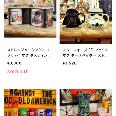
ストレンジャーシングス エ
スターウォーズ 3D フェイス
ブリデイ マグ ダスティン &
マグ ダースベイダー ストー
ロビン アメリカン雑貨 マグ
ムトルーパー 映画 アメリカ
¥3,300
¥3,520
カップ / STRANGER THIN
ン雑貨 ギフト / STAR WA
GS EVERY DAY MUG DU
RS 3D FACE MUG DART
SOLD OUT
STIN & ROBIN【A1158】
H VADER STORM TROO
PER 【B303】