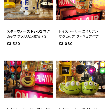
スターウォーズ R2-D2 マグ
トイストーリー エイリアン
カップ アメリカン雑貨 / ST
マグカップ フィギュア付き
AR WARS R2-D2 MUG【B
アメリカン雑貨 ピクサー /
¥3,520
¥3,080
319】
TOY STORY ALIEN MUG
【A1164】