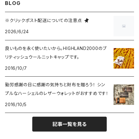
BLOG
Tシャツ
スカート・ワンピース
キャップ
バッグ・ポーチ
ORIGINAL/オリジナル
3,000～4,999円
※クリックポスト配送についての注意点
2026/6/24
トートバッグ
財布・カードケース
RAT FINK/ラットフィンク
5,000～9,999円
良いものを永く使いたいから。HIGHLAND2000のブ
ショルダーバッグ
食器
Coca-Cola/コカ・コーラ
10,000円～
リティッシュウールニットキャップです。
2016/10/7
バックパック
マグカップ
インテリア
LXPL / エル・エックス・ピー・エル
勤労感謝の日に感謝の気持ちと財布を贈ろう！ シン
ウエストバッグ
コースター
照明
腕時計
POLER OUTDOOR STUFF/ポーラー
プルなハーシェルのレザーウォレットがおすすめです！
その他
2016/10/5
お皿
ブリキ看板・サイン
雑貨
KAVU/カブー
記事一覧を見る
ピッチャー
ラグ・ブランケット
ピンバッチ
ヴィンテージ
HOUSTON/ヒューストン