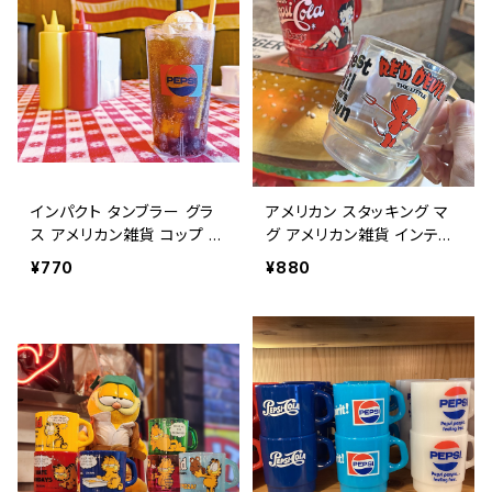
インパクト タンブラー グラ
アメリカン スタッキング マ
ス アメリカン雑貨 コップ ギ
グ アメリカン雑貨 インテリ
フト / IMPACT TUMBLER
ア コップ ギフト / AMERIC
¥770
¥880
drinkware collectible gi
AN MILKY STACKING MU
ft cup 【A141】
G collectible gift cup 【A
115】