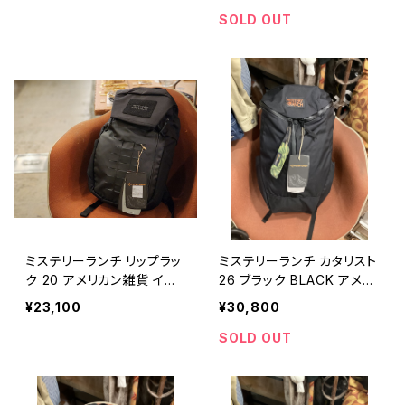
k outdoor travel gear ru
k outdoor travel gear ru
SOLD OUT
cksack 【O025】
cksack 【O024】
ミステリーランチ リップラッ
ミステリーランチ カタリスト
ク 20 アメリカン雑貨 イン
26 ブラック BLACK アメリ
テリア / MYSTERY RANC
カン雑貨 インテリア / MYS
¥23,100
¥30,800
H RIP RUCK 20 backpac
TERY RANCH backpack
k outdoor travel gear ru
outdoor travel gear ruc
SOLD OUT
cksack 【O023】
ksack 【O011】