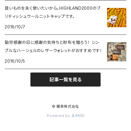
良いものを永く使いたいから。HIGHLAND2000のブ
ショルダーバッグ
食器
Coca-Cola/コカ・コーラ
10,000円～
リティッシュウールニットキャップです。
2016/10/7
バックパック
マグカップ
インテリア
LXPL / エル・エックス・ピー・エル
勤労感謝の日に感謝の気持ちと財布を贈ろう！ シン
ウエストバッグ
コースター
照明
腕時計
POLER OUTDOOR STUFF/ポーラー
プルなハーシェルのレザーウォレットがおすすめです！
その他
2016/10/5
お皿
ブリキ看板・サイン
雑貨
KAVU/カブー
記事一覧を見る
ピッチャー
ラグ・ブランケット
ピンバッチ
ヴィンテージ
HOUSTON/ヒューストン
キャニスター
置時計・掛け時計
バンダナ
TOY雑貨
MILITARY/ミリタリー
© 雑貨株式会社
携帯ボトル
その他
Powered by
キーホルダー
アンダーウェア
MOONEYES/ムーンアイズ
コップ
収納