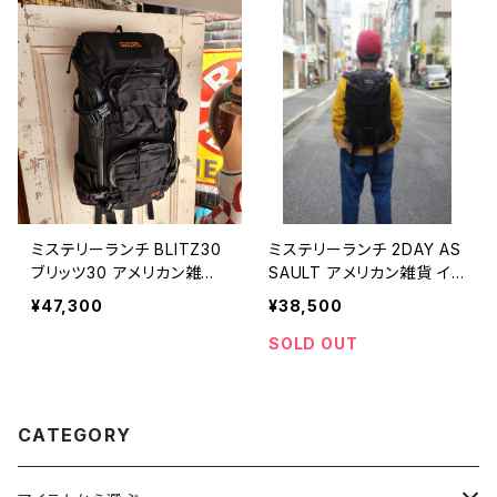
ar rucksack 【O031】
ksack 【O018】
ミステリーランチ BLITZ30
ミステリーランチ 2DAY AS
ブリッツ30 アメリカン雑貨
SAULT アメリカン雑貨 イン
インテリア / MYSTERY RA
テリア / MYSTERY RANC
¥47,300
¥38,500
NCH backpack outdoor
H backpack outdoor tra
travel gear rucksack 【O
vel gear rucksack 【O02
SOLD OUT
033】
1】
CATEGORY