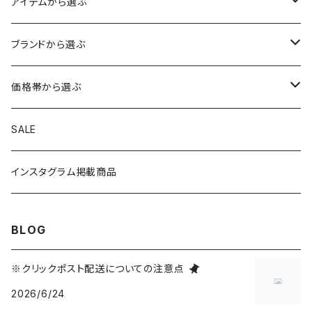
アイテムから選ぶ
トップス
ブランドから選ぶ
アウター
ボトムス
HIROSHIMA CITY/ヒロシマシティ
価格帯から選ぶ
シャツ
ショートパンツ
帽子
MYSTERY RANCH/ミステリーランチ
1～999円
SALE
ニット
ロングパンツ
キャップ
手袋・マフラー
THE NORTH FACE/ノースフェイス
1,000～1,999円
インスタグラム掲載商品
スウェット
スカート・ワンピース
ニットキャップ
シューズ
TOYSTORY/トイストーリー
2,000～2,999円
BLOG
Tシャツ
オールインワン
ハット
バッグ・ポーチ
ORIGINAL/オリジナル
3,000～4,999円
※クリックポスト配送についての注意点
2026/6/24
トートバッグ
財布・カードケース
RAT FINK/ラットフィンク
5,000～9,999円