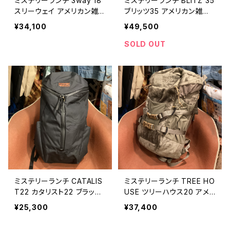
ミステリーランチ 3way 18
ミステリーランチ BLITZ 35
スリーウェイ アメリカン雑
ブリッツ35 アメリカン雑貨
貨 インテリア / MYSTERY
インテリア / MYSTERY RA
¥34,100
¥49,500
RANCH backpack outdo
NCH backpack outdoor
or travel gear rucksack
travel gear rucksack 【O
SOLD OUT
【O009】
008】
ミステリーランチ CATALIS
ミステリーランチ TREE HO
T22 カタリスト22 ブラック
USE ツリーハウス20 アメリ
アメリカン雑貨 インテリア /
カン雑貨 インテリア / MYS
¥25,300
¥37,400
MYSTERY RANCH back
TERY RANCH backpack
pack outdoor travel ge
outdoor travel gear ruc