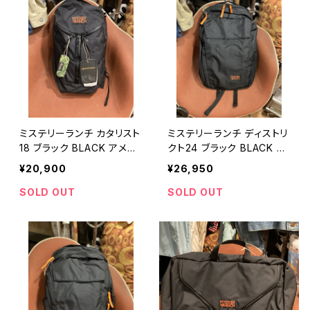
ミステリーランチ カタリスト
ミステリーランチ ディストリ
18 ブラック BLACK アメリ
クト24 ブラック BLACK ア
カン雑貨 インテリア / MYS
メリカン雑貨 インテリア /
¥20,900
¥26,950
TERY RANCH backpack
MYSTERY RANCH back
outdoor travel gear ruc
pack outdoor travel ge
SOLD OUT
SOLD OUT
ksack 【O005】
ar rucksack 【O006】