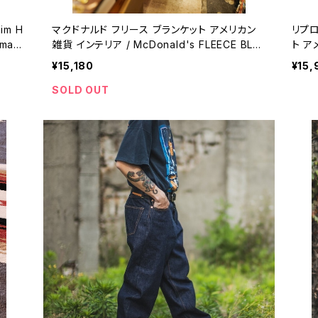
nim H
マクドナルド フリース ブランケット アメリカン
リプロ
雑貨 インテリア / McDonald's FLEECE BLA
ト ア
NKET home decor collectible gift 【A88
an c
¥15,180
¥15,
2】
SOLD OUT