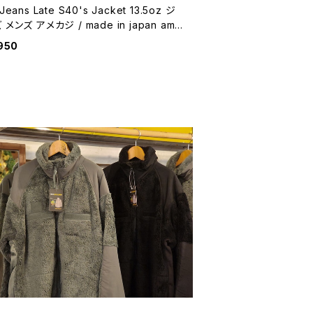
Jeans Late S40's Jacket 13.5oz ジ
 アメカジ / made in japan ame
 casual 【K211】
950