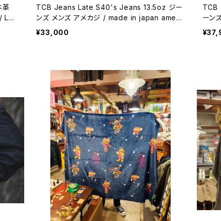
本革
TCB Jeans Late S40's Jeans 13.5oz ジー
TCB 
 LEA
ンズ メンズ アメカジ / made in japan ameri
ーンズ メンズ
ne l
can casual 【L024】
rican
¥33,000
¥37,
 bik