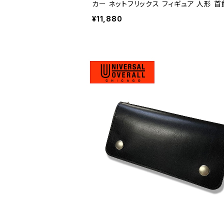
カー ネットフリックス フィギュア 人形 
形 おもちゃ アメリカン雑貨 海外 コレク
¥11,880
ディスプレイ / STRANGER THINGS D
ORGON HEAD KNOCKER NETFLIX bo
head collectible display figure toy
0】