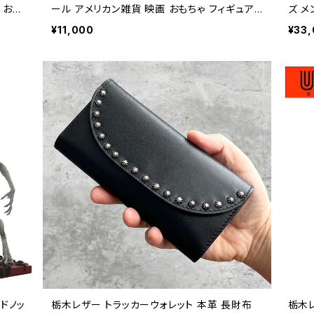
ア おも
ール アメリカン雑貨 映画 おもちゃ フィギュア /
ズ メンズ アメカ
B23
TOY STORY SLINKY DOG TALKING DOLL
n ca
¥11,000
¥33
american collectible figure【B298】
ドノッ
栃木レザー トラッカーウォレット 本革 長財布
栃木レ