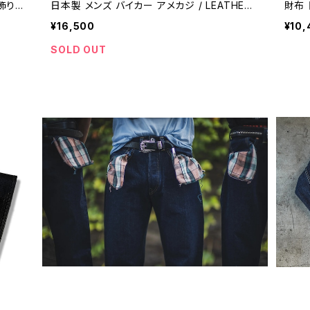
首飾り人
日本製 メンズ バイカー アメカジ / LEATHER
財布 
ション
TRUCKER WALLET genuine leather truck
HER 
¥16,500
¥10,
EMOG
er wallet made in Japan biker wallet for
eath
bble
men 【J023】
er w
SOLD OUT
 【B29