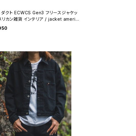
ダクト ECWCS Gen3 フリースジャケッ
メリカン雑貨 インテリア / jacket americ
asual 【K209】
950