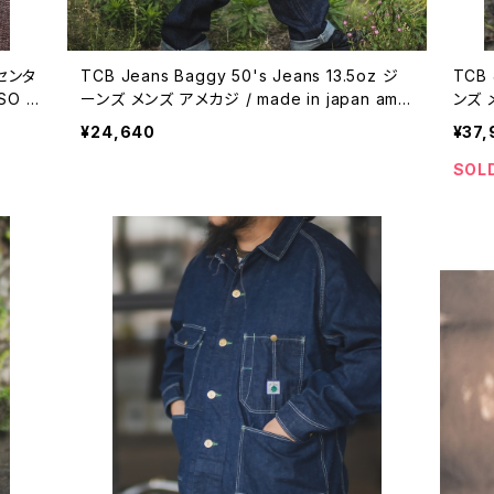
センタ
TCB Jeans Baggy 50's Jeans 13.5oz ジ
TCB 
SO S
ーンズ メンズ アメカジ / made in japan ame
ンズ メンズ ア
 RUG
rican casual 【L023】
can 
¥24,640
¥37,
769】
SOL