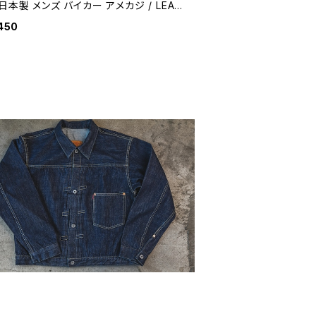
日本製 メンズ バイカー アメカジ / LEAT
TRUCKER WALLET MIDDLE genuine l
450
er trucker wallet made in Japan bik
allet for men 【J022】