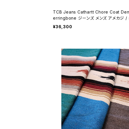
TCB Jeans Cathartt Chore Coat De
erringbone ジーンズ メンズ アメカジ / mad
e in japan american casual 【K210】
¥36,300