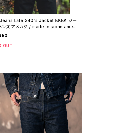
Jeans Late S40's Jacket BKBK ジー
メカジ / made in japan ameri
casual 【K205】
950
D OUT