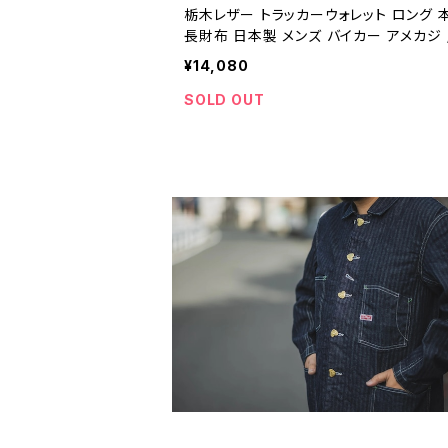
栃木レザー トラッカーウォレット ロング 
長財布 日本製 メンズ バイカー アメカジ /
THER TRUCKER WALLET LONG genui
¥14,080
eather trucker wallet made in Japan
er wallet for men 【J021】
SOLD OUT