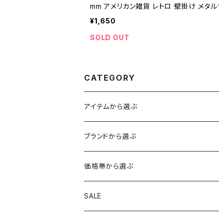
mm アメリカン雑貨 レトロ 壁掛け メタル
インテリア / Tin Sign metal wall decor
¥1,650
age wall decor 【A1084】
SOLD OUT
CATEGORY
アイテムから選ぶ
トップス
ブランドから選ぶ
アウター
ボトムス
HIROSHIMA CITY/ヒロシマシティ
価格帯から選ぶ
シャツ
ショートパンツ
帽子
MYSTERY RANCH/ミステリーランチ
1～999円
SALE