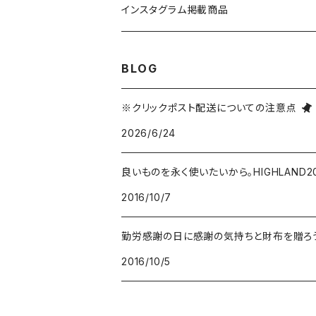
ニット
ロングパンツ
キャップ
手袋・マフラー
THE NORTH FACE/ノースフェイス
1,000～1,999円
インスタグラム掲載商品
スウェット
スカート・ワンピース
ニットキャップ
シューズ
TOYSTORY/トイストーリー
2,000～2,999円
BLOG
Tシャツ
オールインワン
ハット
バッグ・ポーチ
ORIGINAL/オリジナル
3,000～4,999円
※クリックポスト配送についての注意点
2026/6/24
トートバッグ
財布・カードケース
RAT FINK/ラットフィンク
5,000～9,999円
良いものを永く使いたいから。HIGHLAND
ショルダーバッグ
食器
Coca-Cola/コカ・コーラ
10,000円～
2016/10/7
バックパック
マグカップ
インテリア
LXPL / エル・エックス・ピー・エル
ウエストバッグ
2016/10/5
コースター
照明
腕時計
POLER OUTDOOR STUFF/ポーラー
その他
お皿
ブリキ看板・サイン
雑貨
KAVU/カブー