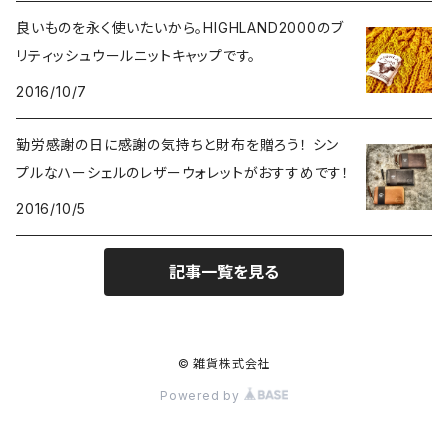
良いものを永く使いたいから。HIGHLAND2000のブ
ショルダーバッグ
食器
Coca-Cola/コカ・コーラ
10,000円～
リティッシュウールニットキャップです。
2016/10/7
バックパック
マグカップ
インテリア
LXPL / エル・エックス・ピー・エル
勤労感謝の日に感謝の気持ちと財布を贈ろう！ シン
ウエストバッグ
コースター
照明
腕時計
POLER OUTDOOR STUFF/ポーラー
プルなハーシェルのレザーウォレットがおすすめです！
その他
2016/10/5
お皿
ブリキ看板・サイン
雑貨
KAVU/カブー
記事一覧を見る
ピッチャー
ラグ・ブランケット
ピンバッチ
ヴィンテージ
HOUSTON/ヒューストン
キャニスター
置時計・掛け時計
バンダナ
TOY雑貨
MILITARY/ミリタリー
© 雑貨株式会社
携帯ボトル
その他
Powered by
キーホルダー
アンダーウェア
MOONEYES/ムーンアイズ
コップ
収納