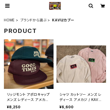
HOME
ブランドから選ぶ
KAVU/カブー
PRODUCT
リッジモント アポロキャップ
シャツ カットソー メンズ レ
メンズ レディース アメカジ
ディース アメカジ / KAVU
/ KAVU Ridgemont cap
CASSETTE LONG SLEEV
¥8,250
¥6,600
headwear american cas
E T graphic tee shirt am