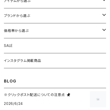
アイテムから選ぶ
トップス
ブランドから選ぶ
アウター
ボトムス
HIROSHIMA CITY/ヒロシマシティ
価格帯から選ぶ
シャツ
ロングパンツ
帽子
MYSTERY RANCH/ミステリーランチ
1～999円
SALE
ニット
ショートパンツ
ニットキャップ
手袋・マフラー
THE NORTH FACE/ノースフェイス
1,000～1,999円
インスタグラム掲載商品
スウェット
オールインワン
ハット
シューズ
TOYSTORY/トイストーリー
2,000～2,999円
BLOG
Tシャツ
スカート・ワンピース
キャップ
バッグ・ポーチ
ORIGINAL/オリジナル
3,000～4,999円
※クリックポスト配送についての注意点
2026/6/24
トートバッグ
財布・カードケース
RAT FINK/ラットフィンク
5,000～9,999円