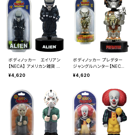
ボディノッカー エイリアン
ボディノッカー プレデター
【NECA】 アメリカン雑貨 イ
ジャングルハンター【NECA】
ンテリア / Figure / bobbl
アメリカン雑貨 インテリア /
¥4,620
¥4,620
e head collectible displ
Figure / bobble head c
ay figure toy 【B335】
ollectible display figure
toy 【B334】