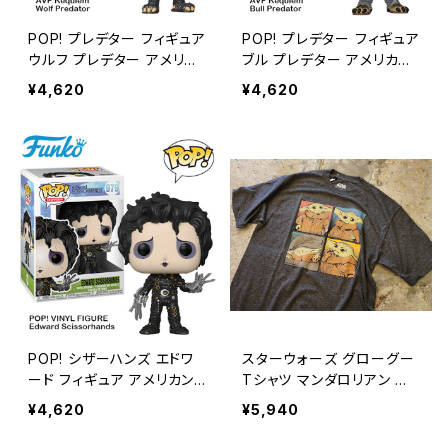
POP! プレデター フィギュア
POP! プレデター フィギュア
ウルフ プレデター アメリカ
ブル プレデター アメリカン
ン雑貨 / POP! MOVIES A
雑貨 / POP! MOVIES AVP
¥4,620
¥4,620
VP Requiem Wolf Preda
Requiem Bull Predator
tor【FUNKO】【B323】
【FUNKO】【B322】
POP! シザーハンズ エドワ
スターウォーズ グローグー
ード フィギュア アメリカン
Tシャツ マンダロリアン ア
雑貨 / POP! MOVIES Edw
メリカン雑貨 / STAR WAR
¥4,620
¥5,940
ard Scissorhands【FUNK
S GROGU T-SHIRT MAN
O】【B321】
DAROLEAN【K242】