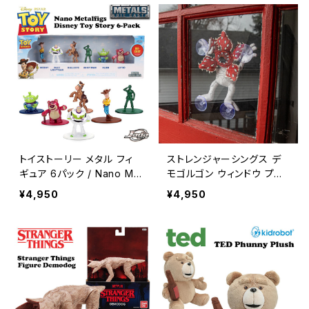
CLLOECTIBLE FIGURE S
ET DISNEY【B330】
トイストーリー メタル フィ
ストレンジャーシングス デ
ギュア 6パック / Nano Me
モゴルゴン ウィンドウ プラ
talfigs Toy Story 6 Pack
ッシュ ぬいぐるみ アメリカ
¥4,950
¥4,950
【B328】
ン雑貨 PHUNNY 【Kidrob
ot】/ STRANGER THINGS
DEMOGORGON WINDO
W PLUSH【B327】