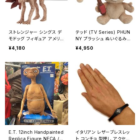
ストレンジャー シングス デ
テッド (TV Series) PHUN
モドッグ フィギュア アメリカ
NY プラッシュ ぬいぐるみ
ン雑貨 NETFLIX / STRAN
アメリカン雑貨 【Kidrobo
¥4,180
¥4,950
GER THINGS DEMODOG
t】/ Ted PLUSH【B325】
FIGURE【B326】
E.T. 12inch Handpainted
イタリアン レザーブレスレッ
Replica Figure NECA /
ト コンチョ 型押し アクセサ