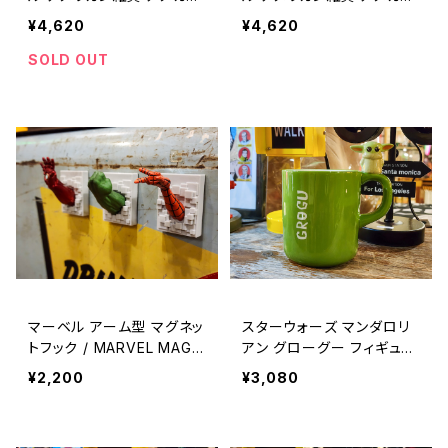
/ STAINLESS DESIGN BA
/ STAINLESS DESIGN BA
¥4,620
¥4,620
NGLE【G132】
NGLE【G131】
SOLD OUT
マーベル アーム型 マグネッ
スターウォーズ マンダロリ
トフック / MARVEL MAGN
アン グローグー フィギュア
ET HOOK【A1168】
付き マグカップ アメリカン
¥2,200
¥3,080
雑貨 / STAR WARS MAN
DALORIAN GROGU MUG
【A1167】