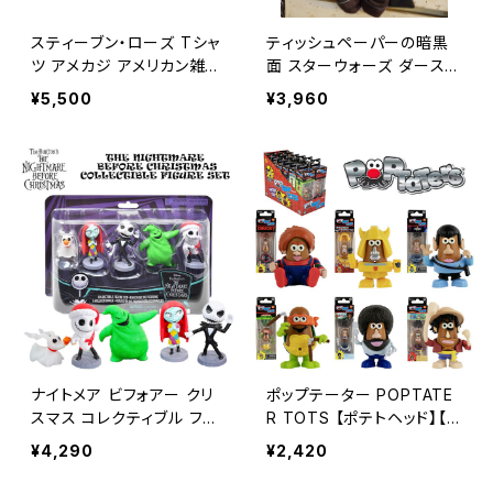
スティーブン・ローズ Tシャ
ティッシュペーパーの暗黒
ツ アメカジ アメリカン雑貨
面 スターウォーズ ダースベ
/ STEVEN RHODES T SH
イダー ティッシュカバー ぬ
¥5,500
¥3,960
IRT【K034】
いぐるみ アメリカン雑貨 /
STAR WARS DARTH VA
DER TISSUE COVER PLU
SH【B331】
ナイトメア ビフォアー クリ
ポップテーター POPTATE
スマス コレクティブル フィ
R TOTS 【ポテトヘッド】【B
ギュア セット アメリカン雑
329】
¥4,290
¥2,420
貨 ディズニー / NIGHTMA
RE BEFORE CHRISTMAS