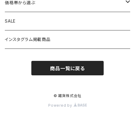
アウター
ボトムス
HIROSHIMA CITY/ヒロシマシティ
価格帯から選ぶ
シャツ
ショートパンツ
帽子
MYSTERY RANCH/ミステリーランチ
1～999円
SALE
ニット
ロングパンツ
キャップ
手袋・マフラー
THE NORTH FACE/ノースフェイス
1,000～1,999円
インスタグラム掲載商品
スウェット
スカート・ワンピース
ニットキャップ
シューズ
TOYSTORY/トイストーリー
2,000～2,999円
商品一覧に戻る
Tシャツ
オールインワン
ハット
バッグ・ポーチ
ORIGINAL/オリジナル
3,000～4,999円
トートバッグ
財布・カードケース
RAT FINK/ラットフィンク
5,000～9,999円
© 雑貨株式会社
Powered by
ショルダーバッグ
食器
Coca-Cola/コカ・コーラ
10,000円～
バックパック
マグカップ
インテリア
LXPL / エル・エックス・ピー・エル