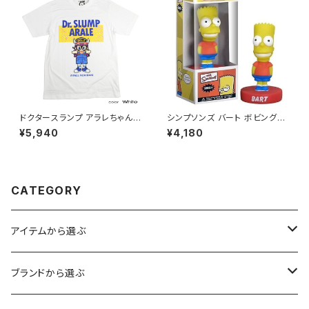
ドクタースランプ アラレちゃん
シンプソンズ バート ボビングヘ
Tシャツ アメリカン雑貨 インテ
ッド FUNKO フィギュア キャラ
¥5,940
¥4,180
リア アニメ Dr.SLUMP ARALE
クター アメリカン雑貨 インテリ
半袖 アパレル / T-Shirt graph
ア コレクション ディスプレイ /
ic tee japanese animation
THE SIMPSONS BART bob
american casual short slee
ble head collectible displa
ve 【K221】
y figure toy 【B134】
CATEGORY
アイテムから選ぶ
トップス
ブランドから選ぶ