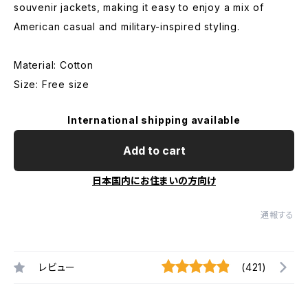
souvenir jackets, making it easy to enjoy a mix of
American casual and military-inspired styling.
Material: Cotton
Size: Free size
International shipping available
Add to cart
日本国内にお住まいの方向け
通報する
レビュー
(421)