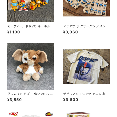
ガーフィールド PVC キーホルダ
アナパウ ボクサーパンツ メンズ
ー アメリカン雑貨 キーリング ア
アンダーウェア / anapau BOX
¥1,100
¥3,960
メカジ / GARFIELD PVC KEY
ER PANTS BASEBALL casu
CHAIN pvc keychain ameri
al wear american casual 【F
can casual 【E079】
025】
グレムリン ギズモ ぬいぐるみ 2
デビルマン Tシャツ アニメ 永井
5㎝ キャラクター アメリカン雑
豪 / DEVIL MAN TEE T-SHIR
¥3,850
¥6,600
貨 インテリア ギフト 人形 コレ
T ANIMATION JAPAN JAPA
クション / GREMLINS×nici pl
NIMATION【K224】
ush toy collectible gift dol
l 【B155】